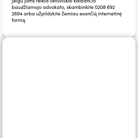
Jeigu jums reikia lietuviškai kalbančio
baudžiamojo advokato, skambinkite 0208 692
2694 arba užpildykite žemiau esančią internetinę
formą.
Speak in
confidence to
us today