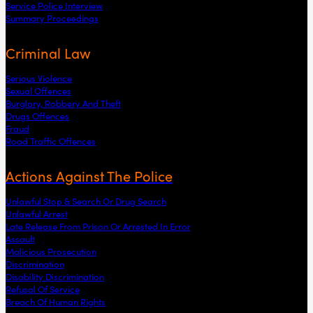
Service Police Interview
Summary Proceedings
Criminal Law
Serious Violence
Sexual Offences
Burglary, Robbery And Theft
Drugs Offences
Fraud
Road Traffic Offences
Actions Against The Police
Unlawful Stop & Search Or Drug Search
Unlawful Arrest
Late Release From Prison Or Arrested In Error
Assault
Malicious Prosecution
Discrimination
Disability Discrimination
Refusal Of Service
Breach Of Human Rights