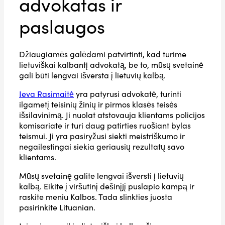
advokatas ir
paslaugos
Džiaugiamės galėdami patvirtinti, kad turime
lietuviškai kalbantį advokatą, be to, mūsų svetainė
gali būti lengvai išversta į lietuvių kalbą.
Ieva Rasimaitė
yra patyrusi advokatė, turinti
ilgametį teisinių žinių ir pirmos klasės teisės
išsilavinimą. Ji nuolat atstovauja klientams policijos
komisariate ir turi daug patirties ruošiant bylas
teismui. Ji yra pasiryžusi siekti meistriškumo ir
negailestingai siekia geriausių rezultatų savo
klientams.
Mūsų svetainę galite lengvai išversti į lietuvių
kalbą. Eikite į viršutinį dešinįjį puslapio kampą ir
raskite meniu Kalbos. Tada slinkties juosta
pasirinkite Lituanian.